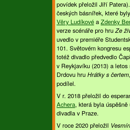
povídek přeložil Jiří Pater
českých básnířek, které byl
Věry Ludíkové
a
Zdenky Be
verze scénáře pro hru
Ze ži
uvedlo v premiéře Students
101. Světovém kongresu espe
totéž divadlo předvedlo Ča
v Reykjavíku (2013) a letos
Drdovu hru
Hrátky s čertem
podílel.
V r. 2018 přeložil do esper
Achera
, která byla úspěšn
divadla v Praze.
V roce 2020 přeložil
Vesmír