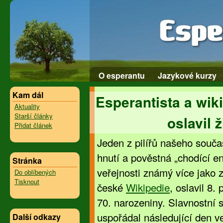
O esperantu
Jazykové kurzy
Kam dál
Esperantista a wik
Aktuality
Starší články
oslavil 
Přidat článek
Jeden z pilířů našeho souč
hnutí a pověstná „chodící en
Stránka
veřejnosti známý více jako 
Do oblíbených
Tisknout
české
Wikipedie
, oslavil 8.
70. narozeniny. Slavnostní 
uspořádal následující den v
Další odkazy