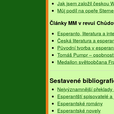
Jak jsem založil českou W
Můj podíl na opeře Stern
Články MM v revui Chůdo
Esperanto, literatura a int
Česká literatura a espera
Původní tvorba v esperan
Tomáš Pumpr – osobnost 
Medailon světoobčana Fra
Sestavené bibliografi
Nejvýznamnější překlady
Esperantští spisovatelé a j
Esperantské romány
Esperantské novely