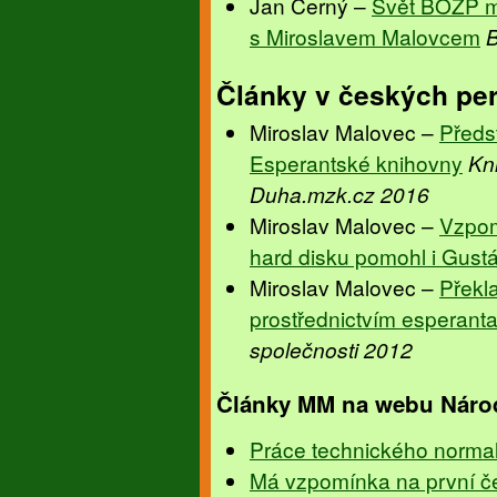
Jan Černý –
Svět BOZP mí
s Miroslavem Malovcem
B
Články v českých per
Miroslav Malovec –
Předs
Esperantské knihovny
Kn
Duha.mzk.cz 2016
Miroslav Malovec –
Vzpom
hard disku pomohl i Gust
Miroslav Malovec –
Překla
prostřednictvím esperant
společnosti 2012
Články MM na webu Národ
Práce technického normal
Má vzpomínka na první č