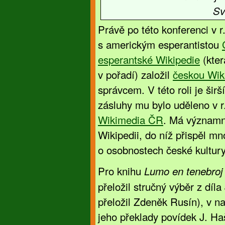
Sv
Právě po této konferenci v r
s americkým esperantistou
esperantské Wikipedie
(kter
v pořadí) založil
českou Wiki
správcem. V této roli je šir
zásluhy mu bylo uděleno v r
Wikimedia ČR
. Má významn
Wikipedii, do níž přispěl mn
o osobnostech české kultury
Pro knihu
Lumo en tenebroj
přeložil stručný výběr z dí
přeložil Zdeněk Rusín), v 
jeho překlady povídek J. H