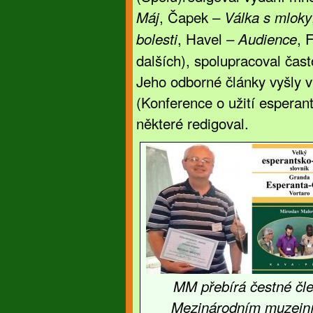
, Čapek –
Máj
Válka s mloky
, Havel –
, 
bolesti
Audience
dalších), spolupracoval čas
Jeho odborné články vyšly v
(Konference o užití esperant
některé redigoval.
MM přebírá čestné čle
Mezinárodním muzejní