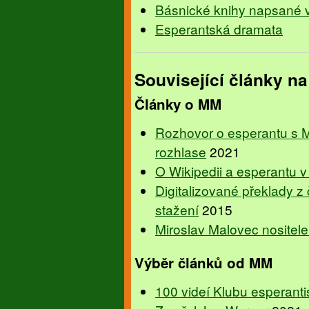
Básnické knihy napsané 
Esperantská dramata
Související články 
Články o MM
Rozhovor o esperantu s 
rozhlase
2021
O Wikipedii a esperantu v
Digitalizované překlady z 
stažení
2015
Miroslav Malovec nosite
Výběr článků od MM
100 videí Klubu esperanti