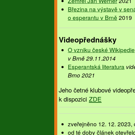
Zemřel Jan Werner
2021
Březina na výstavě v sená
o esperantu v Brně
2019
Videopřednášky
O vzniku české Wikipedie
v Brně 29.11.2014
Esperantská literatura
vid
Brno 2021
Jeho četné klubové videopř
k dispozici
ZDE
zveřejněno 12. 12. 2023, 
od té doby článek otevřel