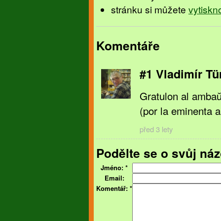
stránku si můžete
vytiskn
Komentáře
#1 Vladimír Tü
Gratulon al ambaŭ 
(por la eminenta ar
před 3 lety
Podělte se o svůj náz
Jméno:
*
Email:
Komentář:
*