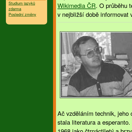
Studium jazyků
Wikimedia ČR
. O průběhu 
zdarma
v nejbližší době informovat v
Poslední změny
Ač vzděláním technik, jeho
stala literatura a esperanto
1968 jako čtrnáctiletý a brzy