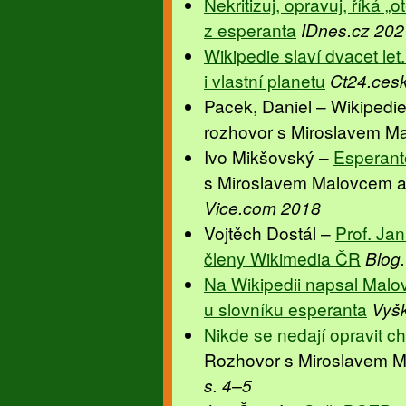
Nekritizuj, opravuj, říká „o
z esperanta
IDnes.cz 202
Wikipedie slaví dvacet le
i vlastní planetu
Ct24.cesk
Pacek, Daniel – Wikipedie
rozhovor s Miroslavem 
Ivo Mikšovský –
Esperant
s Miroslavem Malovcem a
Vice.com 2018
Vojtěch Dostál –
Prof. Ja
členy Wikimedia ČR
Blog.
Na Wikipedii napsal Malove
u slovníku esperanta
Vyš
Nikde se nedají opravit c
Rozhovor s Miroslavem 
s. 4–5