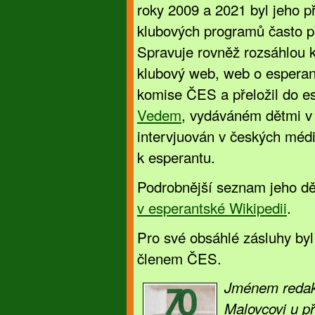
roky 2009 a 2021 byl jeho 
klubových programů často p
Spravuje rovněž rozsáhlou k
klubový web, web o esperan
komise ČES a přeložil do e
Vedem
, vydáváném dětmi v
intervjuován v českých médií
k esperantu.
Podrobnější seznam jeho dě
v esperantské Wikipedii
.
Pro své obsáhlé zásluhy byl
členem ČES.
Jménem redak
Malovcovi u pří