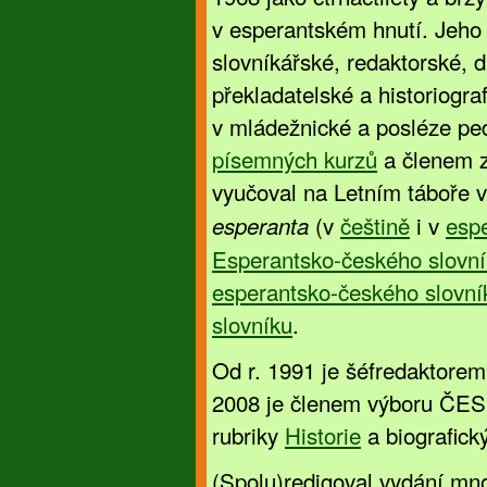
v esperantském hnutí. Jeho h
slovníkářské, redaktorské, d
překladatelské a historiogra
v mládežnické a posléze pe
písemných kurzů
a členem z
vyučoval na Letním táboře 
(v
češtině
i v
esp
esperanta
Esperantsko-českého slovn
esperantsko-českého slovní
slovníku
.
Od r. 1991 je šéfredaktore
2008 je členem výboru ČES
rubriky
Historie
a biografick
(Spolu)redigoval vydání mn