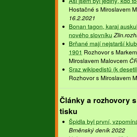
Asi jsem byl jediný, kdo 
Hostačné s Miroslavem M
16.2.2021
Bonan tagon, karaj auskult
nového slovníku
Zlin.roz
Brňané mají nejstarší klub
1901
Rozhovor s Markem
Miroslavem Malovcem
ČR
Sraz wikipedistů (k deseti
Rozhovor s Miroslavem 
Články a rozhovory 
tisku
Špidla byl první, vzpomín
Brněnský deník 2022