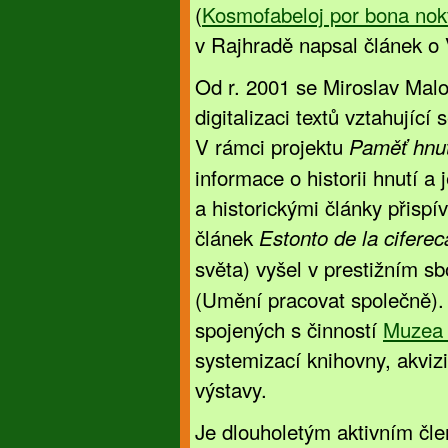
(
Kosmofabeloj por bona nok
v Rajhradě napsal článek o 
Od r. 2001 se Miroslav Mal
digitalizaci textů vztahující
V rámci projektu
Paměť hnu
informace o historii hnutí 
a historickými články přispí
článek
Estonto de la cifere
světa) vyšel v prestižním s
(Umění pracovat společně). 
spojených s činností
Muzea 
systemizací knihovny, akviz
výstavy.
Je dlouholetým aktivním č