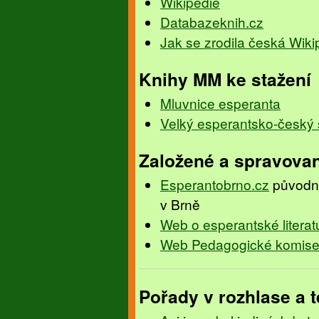
Wikipedie
Databazeknih.cz
Jak se zrodila česká Wiki
Knihy MM ke stažení
Mluvnice esperanta
Velký esperantsko-český 
Založené a spravova
Esperantobrno.cz
původní
v Brně
Web o esperantské literat
Web Pedagogické komis
Pořady v rozhlase a t