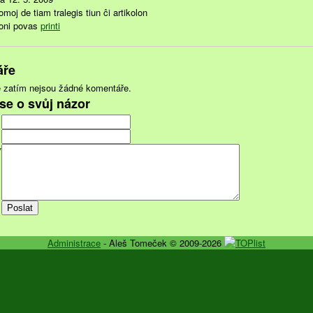
moj de tiam tralegis tiun ĉi artikolon
oni povas
printi
áře
 zatím nejsou žádné komentáře.
se o svůj názor
*
Administrace
- Aleš Tomeček © 2009-2026