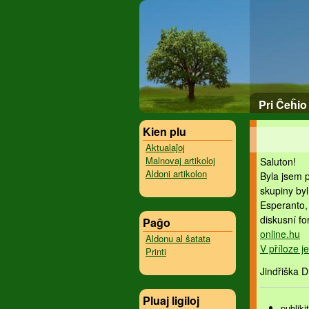
Pri Ĉeĥio
Kien plu
Aktualaĵoj
Malnovaj artikoloj
Saluton!
Aldoni artikolon
Byla jsem p
skupiny by
Esperanto,
diskusní f
Paĝo
online.hu
Aldonu al ŝatata
V příloze je
Printi
Jindřiška 
Pluaj ligiloj
publiki