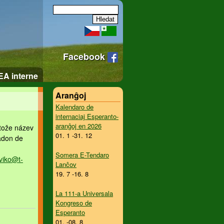
Facebook
EA interne
Aranĝoj
Kalendaro de
internaciaj Esperanto-
aranĝoj en 2026
otože název
01. 1 -31. 12
uadon de
Somera E-Tendaro
oviko@
t-
Lanĉov
19. 7 -16. 8
La 111-a Universala
Kongreso de
Esperanto
01. -08. 8