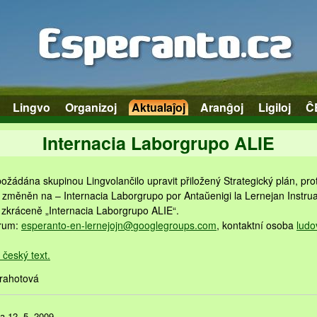
Lingvo
Organizoj
Aktualaĵoj
Aranĝoj
Ligiloj
Ĉ
Internacia Laborgrupo ALIE
ožádána skupinou Lingvolančilo upravit přiložený Strategický plán, pr
l změněn na – Internacia Laborgrupo por Antaŭenigi la Lernejan Instr
 zkráceně „Internacia Laborgrupo ALIE“.
orum:
esperanto-en-lernejojn@
googlegroups.com
, kontaktní osoba
lud
 český text.
Drahotová
ta 12. 5. 2009