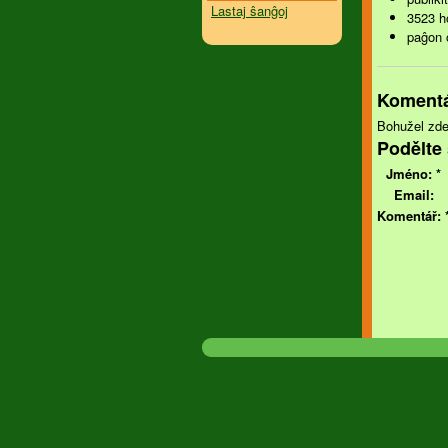
Lastaj ŝanĝoj
3523 ho
paĝon 
Koment
Bohužel zde
Podělte 
Jméno:
*
Email:
Komentář: