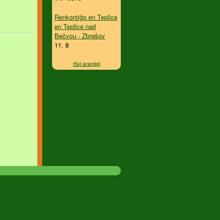
Renkontiĝo en Teplice
en Teplice nad
Bečvou - Zbrašov
11. 8
ĉiuj aranĝoj