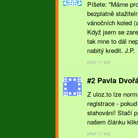
Píšete: "Máme pro
bezplatně stažite
vánočních koled (ať
Když jsem se zare
tak mne to dál ne
nabitý kredit. J.P.
před 11 lety
#2 Pavla Dvoř
Z uloz.to lze nor
registrace - poku
stahování! Stačí p
našem článku klikn
před 11 lety