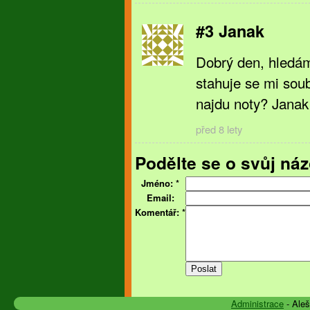
#3 Janak
Dobrý den, hledám 
stahuje se mi sou
najdu noty? Janak
před 8 lety
Podělte se o svůj náz
Jméno:
*
Email:
Komentář:
*
Administrace
- Ale