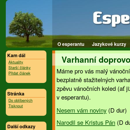
O esperantu
Jazykové kurzy
Kam dál
Varhanní doprov
Aktuality
Starší články
Máme pro vás malý vánoční
Přidat článek
bezplatně stažitelných varh
zpěvu vánočních koled (ať již
Stránka
v esperantu).
Do oblíbených
Tisknout
Nesem vám noviny
(D dur)
Narodil se Kristus Pán
(D du
Další odkazy