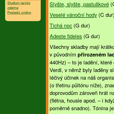
Slyšte, slyšte, pastuškové
(C
Studium jazyků
zdarma
Poslední změny
Veselé vánoční hody
(C dur
Tichá noc
(G dur)
Adeste fideles
(G dur)
Všechny skladby mají krátko
v původním
přirozeném la
440Hz) – to je ladění, které
Verdi, v němž byly laděny sl
léčivý účinek na náš organi
(o třetinu půltónu níže), zn
doprovodům zároveň hrát na 
(flétna, housle apod. – i kdy
poměrně snadno). Tónina j