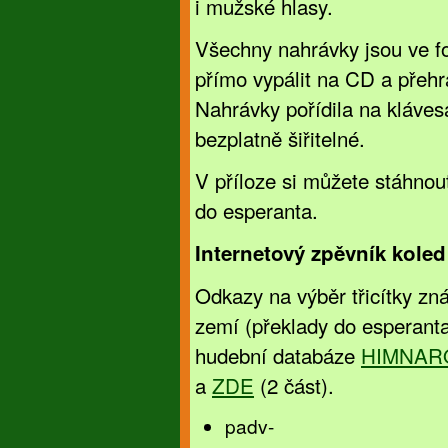
i mužské hlasy.
Všechny nahrávky jsou ve fo
přímo vypálit na CD a přeh
Nahrávky pořídila na kláves
bezplatně šiřitelné.
V příloze si můžete stáhnout
do esperanta.
Internetový zpěvník koled
Odkazy na výběr třicítky zn
zemí (překlady do esperanta
hudební databáze
HIMNAR
a
ZDE
(2 část).
padv-