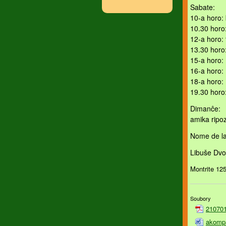
Sabate:
10-a horo: 
10.30 horo
12-a horo:
13.30 horo:
15-a horo: 
16-a horo:
18-a horo:
19.30 horo
Dimanĉe:
amika ripo
Nome de la
Libuše Dv
Montrite 12
Soubory
210701_
akompa