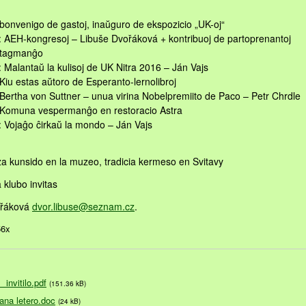
bonvenigo de gastoj, inaŭguro de ekspozicio „UK-oj“
: AEH-kongresoj – Libuše Dvořáková + kontribuoj de partoprenantoj
 tagmanĝo
 Malantaŭ la kulisoj de UK Nitra 2016 – Ján Vajs
Kiu estas aŭtoro de Esperanto-lernolibroj
 Bertha von Suttner – unua virina Nobelpremiito de Paco – Petr Chrdle
 Komuna vespermanĝo en restoracio Astra
: Vojaĝo ĉirkaŭ la mondo – Ján Vajs
za kunsido en la muzeo, tradicia kermeso en Svitavy
 klubo invitas
ořáková
dvor.libuse@
seznam.cz
.
56x
invitilo.pdf
(151.36 kB)
na letero.doc
(24 kB)