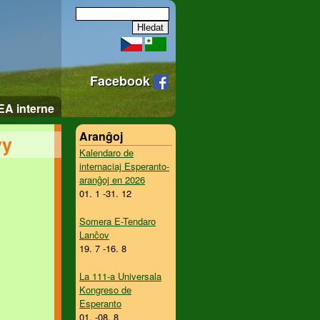
Facebook
EA interne
Aranĝoj
vy
Kalendaro de
internaciaj Esperanto-
aranĝoj en 2026
01. 1 -31. 12
Somera E-Tendaro
Lanĉov
19. 7 -16. 8
La 111-a Universala
Kongreso de
Esperanto
01. -08. 8