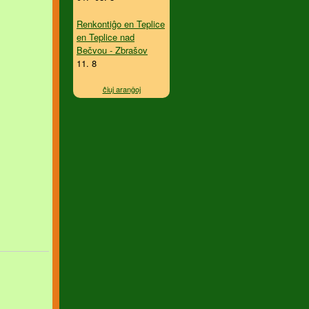
Renkontiĝo en Teplice
en Teplice nad
Bečvou - Zbrašov
11. 8
ĉiuj aranĝoj