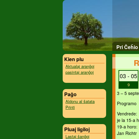
Pri Ĉeĥio
Kien plu
R
Aktualaj aranĝoj
pasintaj aranĝoj
03 - 05
9
3 – 5 sept
Paĝo
Aldonu al ŝatata
Programo
Printi
Vendrede:
je la 15-a 
19-a horo: 
Pluaj ligiloj
Jan Richtr
Lastaj ŝanĝoj