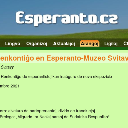
Lingvo
Organizoj
Aktualaĵoj
Aranĝoj
Ligiloj
Ĉ
enkontiĝo en Esperanto-Muzeo Svita
Svitavy
Renkontiĝo de esperantistoj kun inaŭguro de nova ekspozicio
embro 2021
horo: alveturo de partoprenantoj, divido de tranoktejoj
Prelego: „Migrado tra Naciaj parkoj de Sudafrika Respubliko“