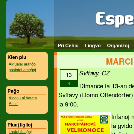
Pri Ĉeĥio
Lingvo
Organizoj
Kien plu
MARCI
Aktualaj aranĝoj
pasintaj aranĝoj
Svitavy, CZ
13
4
Dimanĉe la 13-an de
Paĝo
Svitavy (Domo Ottendorfer)
Aldonu al ŝatata
la 9:00.
Printi
Infanoj 
la gvido
Pluaj ligiloj
Lastaj ŝanĝoj