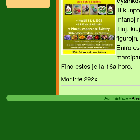
Vyšinkov
Ili kunp
Infanoj 
Tiuj, ki
figurojn.
Eniro es
marcipa
Fino estos je la 16a horo.
Montrite 292x
Administrace
- Ale