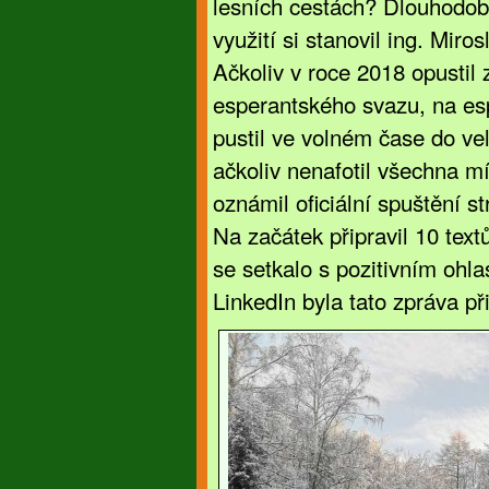
lesních cestách? Dlouhodobý
využití si stanovil ing. Mir
Ačkoliv v roce 2018 opusti
esperantského svazu, na es
pustil ve volném čase do ve
ačkoliv nenafotil všechna m
oznámil oficiální spuštění s
Na začátek připravil 10 text
se setkalo s pozitivním ohla
LinkedIn byla tato zpráva př