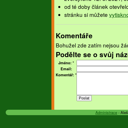
od té doby článek otevřel
stránku si můžete
vytiskn
Komentáře
Bohužel zde zatím nejsou žá
Podělte se o svůj náz
Jméno:
*
Email:
Komentář:
*
Administrace
- Ale