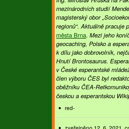
mezinárodních studií Mendel
magisterský obor „Socioeko
regionů“. Aktuálně pracuje 
města Brna
.
Mezi jeho koníč
geocaching, Polsko a espera
k dílu jako dobrovolník, nej
Hnutí Brontosaurus. Esperant
v České esperantské mládeži
člen výboru ČES byl redakt
oběžníku ĈEA-Retkomunikoj.
českou a esperantskou Wiki
red-
zveřejněno 12. 6. 2021, co