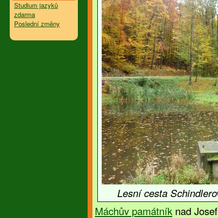
Studium jazyků
zdarma
Poslední změny
Lesní cesta Schindlero
Máchův památník
nad Josef