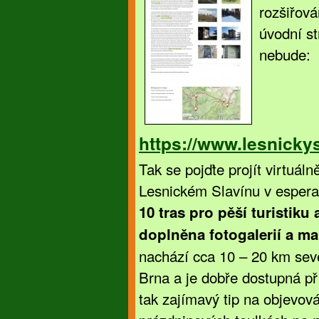
rozšiřová
úvodní st
nebude:
https://www.lesnicky
Tak se pojďte projít virtuáln
Lesnickém Slavínu v esper
10 tras pro pěší turistiku 
doplněna fotogalerií a m
nachází cca 10 – 20 km sev
Brna a je dobře dostupná p
tak zajímavý tip na objevov