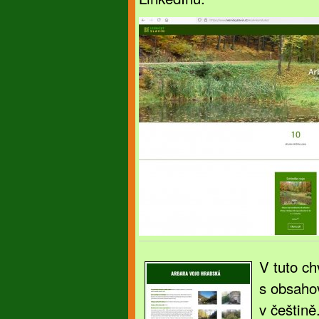
V tuto ch
s obsaho
v češtin