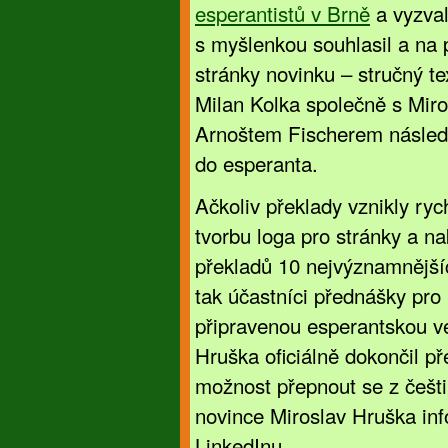
esperantistů v Brně
a vyzval
s myšlenkou souhlasil a na 
stránky novinku – stručný t
Milan Kolka společně s Mi
Arnoštem Fischerem následně
do esperanta.
Ačkoliv překlady vznikly ryc
tvorbu loga pro stránky a n
překladů 10 nejvýznamnějšíc
tak účastníci přednášky pro 
připravenou esperantskou ve
Hruška oficiálně dokončil př
možnost přepnout se z češti
novince Miroslav Hruška in
LinkedInu.