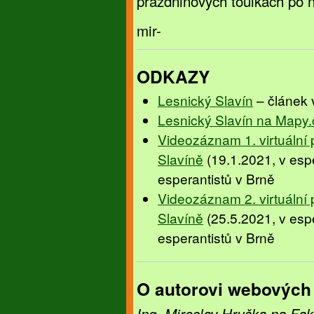
prázdninových toulkách po na
mir-
ODKAZY
Lesnický Slavín
– článek 
Lesnický Slavín na Mapy.
Videozáznam 1. virtuální
Slavíně
(19.1.2021, v esp
esperantistů v Brně
Videozáznam 2. virtuální
Slavíně
(25.5.2021, v esp
esperantistů v Brně
O autorovi webových
Ing. Miroslav Hruška na Fak