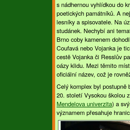
s nádhernou vyhlídkou do kr
poetických památníků. A ne
lesníky a spisovatele. Na 
studánek. Nechybí ani temat
Brno coby kamenem dohodil, 
Coufavá nebo Vojanka je tich
cestě Vojanka či Resslův pa
oázy klidu. Mezi těmito míst
oficiální název, což je rovně
Celý komplex byl postupně b
20. století Vysokou školou
Mendelova univerzita
) a sv
významem přesahuje hrani