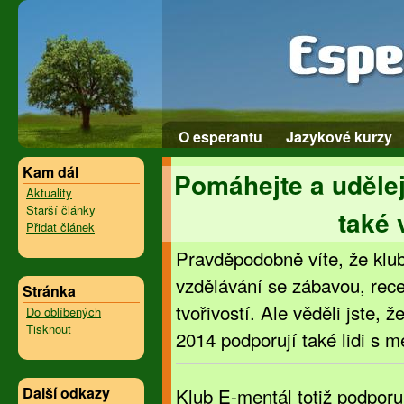
O esperantu
Jazykové kurzy
Kam dál
Pomáhejte a udělej
Aktuality
Starší články
také 
Přidat článek
Pravděpodobně víte, že klu
vzdělávání se zábavou, rece
Stránka
tvořivostí. Ale věděli jste, 
Do oblíbených
Tisknout
2014 podporují také lidi s 
Další odkazy
Klub E-mentál totiž podporuj