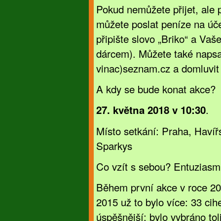
Pokud nemůžete přijet, ale p
můžete poslat peníze na úč
připište slovo „Briko“ a Va
dárcem). Můžete také napsa
vinac)seznam.cz a domluvit 
A kdy se bude konat akce?
.
27. května 2018 v 10:30
Místo setkání: Praha, Havíř
Sparkys
Co vzít s sebou? Entuziasmu
Během první akce v roce 20
2015 už to bylo více: 33 cih
úspěšnější: bylo vybráno tol