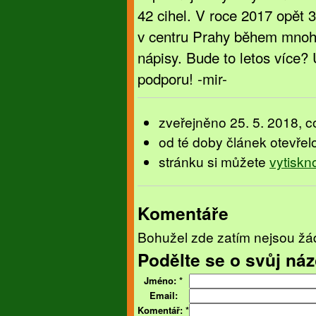
42 cihel. V roce 2017 opět 
v centru Prahy během mnoha
nápisy. Bude to letos více?
podporu! -mir-
zveřejněno 25. 5. 2018, co
od té doby článek otevřel
stránku si můžete
vytiskn
Komentáře
Bohužel zde zatím nejsou žá
Podělte se o svůj náz
Jméno:
*
Email:
Komentář:
*