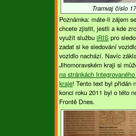
Tramvaj číslo 1
Poznámka: máte-li zájem se 
chcete zjistit, jestli a kde 
využít službu
iRIS
pro sledo
zadat si ke sledování vozidl
vozidlo nachází. Navíc zákl
Jihomoravském kraji si může
na stránkách Integrovanéh
kraje
! Tento text byl přidán
konci roku 2011 byl o této 
Frontě Dnes.