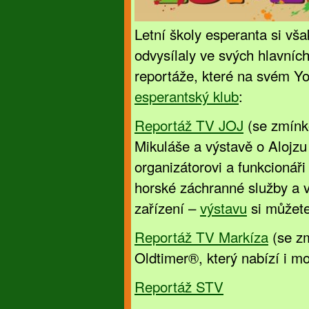
Letní školy esperanta si vša
odvysílaly ve svých hlavních
reportáže, které na svém Y
esperantský klub
:
Reportáž TV JOJ
(se zmínko
Mikuláše a výstavě o Alojz
organizátorovi a funkcionáři 
horské záchranné služby a 
zařízení –
výstavu
si můžete
Reportáž TV Markíza
(se zm
Oldtimer®, který nabízí i m
Reportáž STV