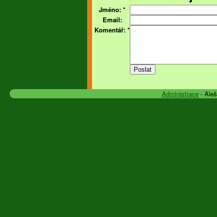
Jméno:
*
Email:
Komentář:
*
Administrace
- Ale