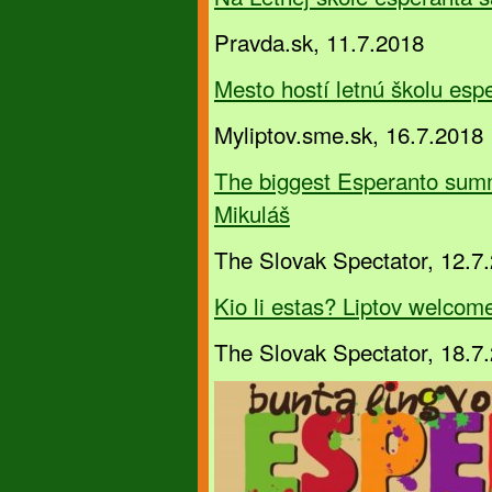
Pravda.sk, 11.7.2018
Mesto hostí letnú školu esp
Myliptov.sme.sk, 16.7.2018
The biggest Esperanto summ
Mikuláš
The Slovak Spectator, 12.7
Kio li estas? Liptov welcom
The Slovak Spectator, 18.7