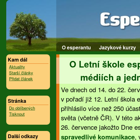
O esperantu
Jazykové kurzy
Kam dál
O Letní škole es
Aktuality
Starší články
médiích a jed
Přidat článek
Ve dnech od 14. do 22. čer
v pořadí již 12. Letní škola
Stránka
přihlásilo více než 250 účas
Do oblíbených
Tisknout
světa (včetně ČR). V této akt
26. července jakožto Dne e
,
spravedlivé komunikace
Další odkazy