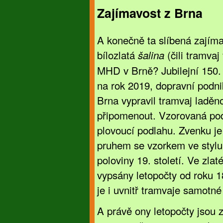
Zajímavost z Brna
A konečně ta slíbená zajíma
bílozlatá
(čili tramvaj
šalina
MHD v Brně? Jubilejní 150.
na rok 2019, dopravní podni
Brna vypravil tramvaj laděno
připomenout. Vzorovaná po
plovoucí podlahu. Zvenku je
pruhem se vzorkem ve stylu
poloviny 19. století. Ve zl
vypsány letopočty od roku 1
je i uvnitř tramvaje samotné
A právě ony letopočty jsou 