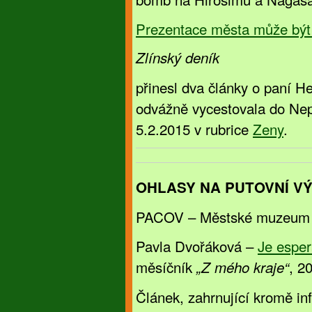
Prezentace města může být 
Zlínský deník
přinesl dva články o paní H
odvážně vycestovala do Nepá
5.2.2015 v rubrice
Zeny
.
OHLASY NA PUTOVNÍ V
PACOV – Městské muzeum A
Pavla Dvořáková –
Je esper
měsíčník
, 2
„Z mého kraje“
Článek, zahrnující kromě inf