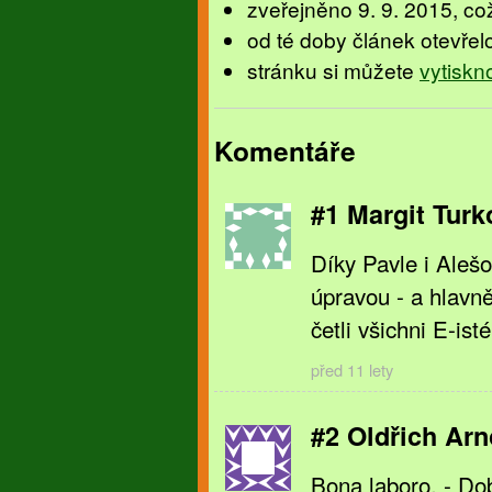
zveřejněno 9. 9. 2015, což
od té doby článek otevřel
stránku si můžete
vytiskn
Komentáře
#1 Margit Turk
Díky Pavle i Aleš
úpravou - a hlavn
četli všichni E-ist
před 11 lety
#2 Oldřich Arn
Bona laboro. - Do