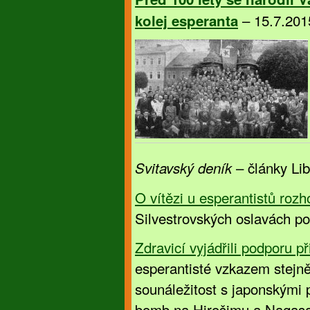
– 15.7.201
kolej esperanta
– články Li
Svitavský deník
O vítězi u esperantistů rozh
Silvestrovských oslavách 
Zdravicí vyjádřili podporu př
esperantisté vzkazem stejně
sounáležitost s japonskými p
bomb na Hirošimu a Nagasa