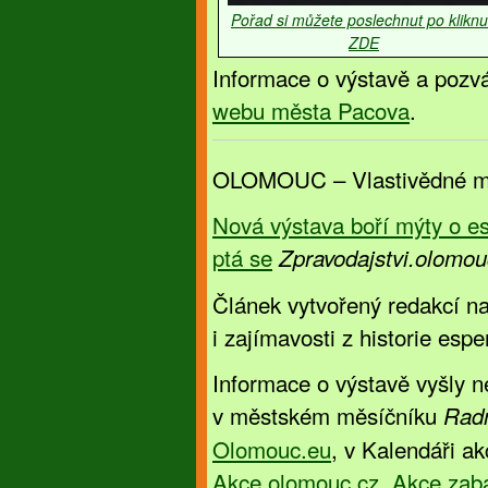
Pořad si můžete poslechnut po kliknu
ZDE
Informace o výstavě a pozv
webu města Pacova
.
OLOMOUC – Vlastivědné mu
Nová výstava boří mýty o es
ptá se
Zpravodajstvi­.olomo
Článek vytvořený redakcí na
i zajímavosti z historie esp
Informace o výstavě vyšly 
v městském měsíčníku
Radn
Olomouc.eu
, v Kalendáři a
Akce.olomouc.cz
,
Akce.zab