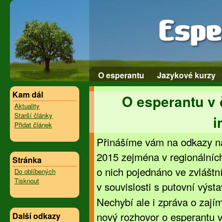
O esperantu
Jazykové kurzy
Kam dál
O esperantu v 
Aktuality
Starší články
i
Přidat článek
Přinášíme vám na odkazy na 
2015 zejména v regionálních
Stránka
o nich pojednáno ve zvláštní
Do oblíbených
Tisknout
v souvislosti s putovní výst
Nechybí ale i zpráva o zají
nový rozhovor o esperantu 
Další odkazy