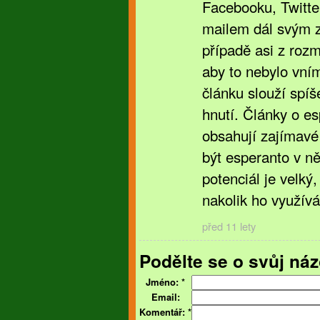
Facebooku, Twitte
mailem dál svým 
případě asi z ro
aby to nebylo vní
článku slouží spí
hnutí. Články o es
obsahují zajímavé
být esperanto v n
potenciál je velký
nakolik ho využívá
před 11 lety
Podělte se o svůj náz
Jméno:
*
Email:
Komentář:
*