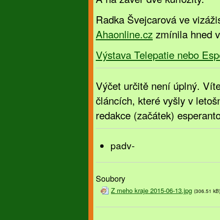
Radka Švejcarová ve vizáž
Ahaonline.cz
zmínila hned v
Výstava Telepatie nebo Esp
Výčet určitě není úplný. Vít
článcích, které vyšly v let
redakce (začátek) esperanto
padv-
Soubory
Z meho kraje 2015-06-13.jpg
(306.51 kB