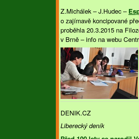
Z.Michálek – J.Hudec –
Esp
o zajímavě koncipované pře
proběhla 20.3.2015 na Filoz
v Brně – info na webu Centr
DENIK.CZ
Liberecký deník
Před 100 lety se narodil V