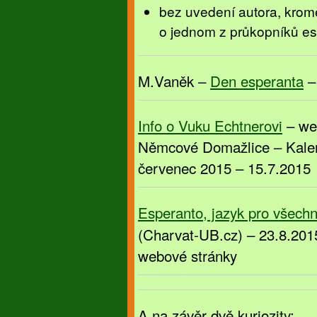
bez uvedení autora, kromě
o jednom z průkopníků e
M.Vaněk –
Den esperanta
–
Info o Vuku Echtnerovi
– we
Němcové Domažlice – Kalen
červenec 2015 – 15.7.2015
Esperanto, jazyk pro všechn
(Charvat-UB.cz) – 23.8.20
webové stránky
A na závěr dvě kuriozity: