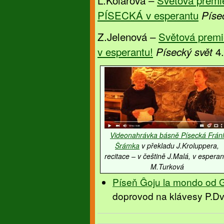
L.Kolářová –
Světová premi
PÍSECKÁ v esperantu
Píse
Z.Jelenová –
Světová prem
v esperantu!
4.
Písecký svět
Videonahrávka básně
Písecká
Fráni
Šrámka
v překladu J.Kroluppera,
recitace – v češtině J.Malá, v esperan
M.Turková
Píseň Ĝoju la mondo od 
doprovod na klávesy P.D