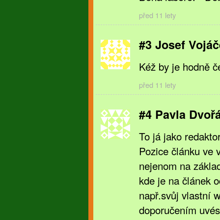
před 11 lety
#3 Josef Vojá
Kéž by je hodně če
před 11 lety
#4 Pavla Dvoř
To já jako redakto
Pozice článku ve v
nejenom na základ
kde je na článek od
např.svůj vlastní
doporučením uvést,