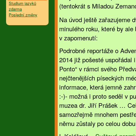
Studium jazyků
(tentokrát s Miladou Zemano
zdarma
Poslední změny
Na úvod ještě zařazujeme d
minulého roku, které by ale
v zapomenutí:
Podrobné reportáže o Adven
2014 již pošesté uspořádal i
Ponto“ v rámci svého Předvá
nejčtenějších píseckých médi
informace, která jemně zahr
:-)- možná i proto seděl v p
muzea dr. Jiří Prášek … Ce
samozřejmě mnohem pestřejš
němu zůstaly po celou dobu