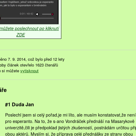
 můžete poslechnout po kliknutí
ZDE
ěno 7. 9. 2014, což bylo před 12 lety
doby článek otevřelo 1623 čtenářů
u si můžete
vytisknout
áře
#1 Duda Jan
Poslechl jsem si celý pořad,je mi líto, ale musím konstatovat,že nen
pro esperanto. Na to, že s-ano Vondráček přednáší na Masarykově
univerzitě,čili je předpoklad jistých zkušeností, postrádám určitou př
obou aktérů. Myslím si, že příprava celé přednášky ze strany obou