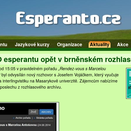
ntu
Jazykové kurzy
Organizace
Aktuality
Akce
 esperantu opět v brněnském rozhla
od 15:05 v pravidelném pořadu
„Rendez-vous s Marcelou
“
byl odvysílán nový rozhovor s Josefem Vojáčkem, který vyučuje
a interlingvistiku na Masarykově univerzitě. Zájemcům nabízíme
 poslechu z rozhlasového archívu.