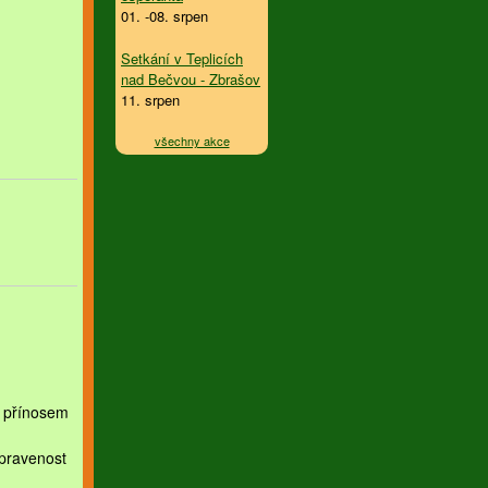
01. -08. srpen
Setkání v Teplicích
nad Bečvou - Zbrašov
11. srpen
všechny akce
í přínosem
ipravenost