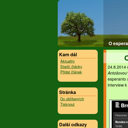
O espera
Kam dál
O
Aktuality
Starší články
24.8.2014 
Přidat článek
Antošovou
esperanto 
interview k
Stránka
Do oblíbených
Tisknout
Další odkazy