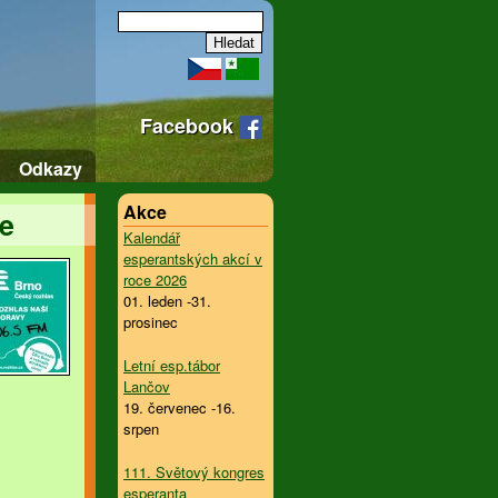
Facebook
Odkazy
Akce
se
Kalendář
esperantských akcí v
roce 2026
01. leden -31.
prosinec
Letní esp.tábor
Lančov
19. červenec -16.
srpen
111. Světový kongres
esperanta