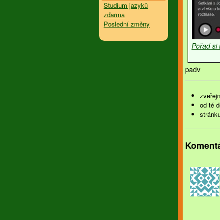
Studium jazyků
zdarma
Poslední změny
Pořad si
padv
zveřejn
od té 
stránk
Koment