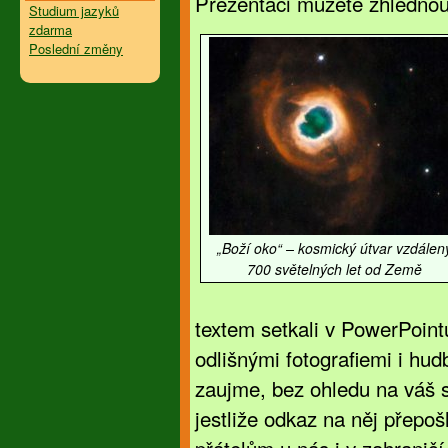
Prezentaci můžete zhlédnou
Studium jazyků
zdarma
Poslední změny
„Boží oko“ – kosmický útvar vzdálen
700 světelných let od Země
textem setkali v PowerPointu
odlišnými fotografiemi i hud
zaujme, bez ohledu na váš 
jestliže odkaz na něj přepo