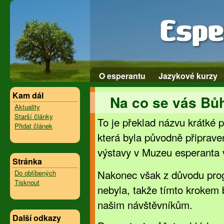
O esperantu
Jazykové kurzy
Kam dál
Na co se vás Bůh
Aktuality
Starší články
To je překlad názvu krátké 
Přidat článek
která byla původně připrave
výstavy v Muzeu esperanta 
Stránka
Nakonec však z důvodu pro
Do oblíbených
Tisknout
nebyla, takže tímto krokem b
našim návštěvníkům.
Další odkazy