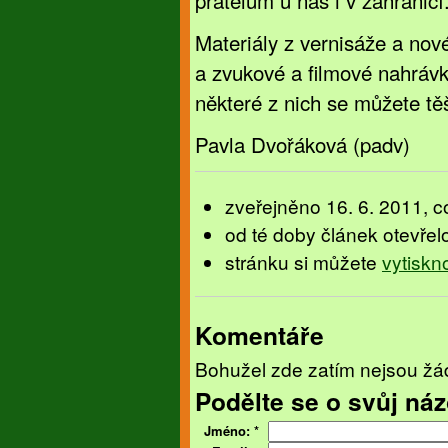
přátelům u nás i v zahraničí
Materiály z vernisáže a nové 
a zvukové a filmové nahráv
některé z nich se můžete tě
Pavla Dvořáková (padv)
zveřejněno 16. 6. 2011, c
od té doby článek otevřel
stránku si můžete
vytiskn
Komentáře
Bohužel zde zatím nejsou žá
Podělte se o svůj náz
Jméno:
*