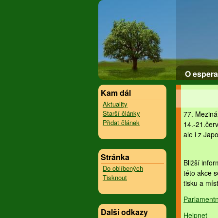
O espera
Kam dál
Aktuality
Starší články
77. Meziná
Přidat článek
14.-21.červ
ale i z Jap
Stránka
Bližší inf
Do oblíbených
této akce s
Tisknout
tisku a mís
Parlamentní
Další odkazy
Helpnet