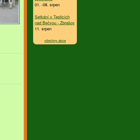
01. -08. srpen
Setkání v Teplicích
nad Bečvou - Zbrašov
11. srpen
všechny akce