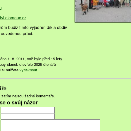
u
vi­.olomouc.cz
rům budiž tímto vyjádřen dík a obdiv
 odvedenou práci.
ěno 1. 8. 2011, což bylo před 15 lety
doby článek otevřelo 2025 čtenářů
u si můžete
vytisknout
áře
 zatím nejsou žádné komentáře.
se o svůj názor
*