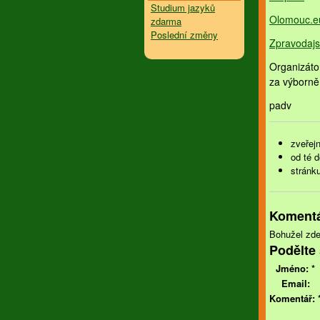
Studium jazyků
Olomouc.e
zdarma
Poslední změny
Zpravodajst
Organizáto
za výborně
padv
zveřejn
od té 
stránk
Koment
Bohužel zde
Podělte 
Jméno:
*
Email:
Komentář: