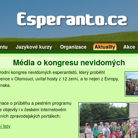
ntu
Jazykové kurzy
Organizace
Aktuality
Akce
Média o kongresu nevidomých
rodní kongres nevidomých esperantistů, který proběhl
ence v Olomouci, uvítal hosty z 12 zemí, a to nejen z Evropy,
onska.
ormace o průběhu a pestrém programu
e objevily i v českém internetovém
tních zpravodajských portálech:
 listy