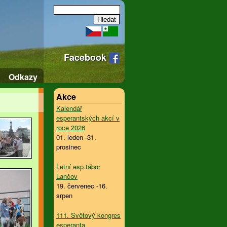
Facebook
Odkazy
Akce
Kalendář
esperantských akcí v
roce 2026
01. leden -31.
prosinec
Letní esp.tábor
Lančov
19. červenec -16.
srpen
111. Světový kongres
esperanta