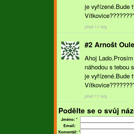
je vyřízené.Bude t
Vítkovice???????
před 11 lety
#2 Arnošt Oul
Ahoj Lado.Prosím 
náhodou s tebou s
je vyřízené.Bude t
Vítkovice???????
před 11 lety
Podělte se o svůj náz
Jméno:
*
Email:
Komentář:
*