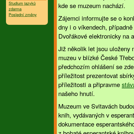
Studium jazyků
kde se muzeum nachází.
zdarma
Poslední změny
Zájemci informujte se o kon
dny i o víkendech, případně
Dvořákové elektronicky na 
Již několik let jsou uloženy
muzeu v blízké České Třebo
předchozím ohlášení se zde
příležitost prezentovat sbírk
příležitosti a připravme
stáv
našeho hnutí.
Muzeum ve Svitavách budou
knih, vydávaných v esperan
dokumentace esperantského 
z bohaté esperantské kniho