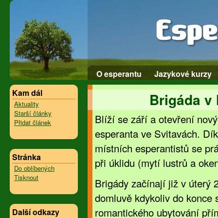
O esperantu
Jazykové kurzy
Kam dál
Brigáda v
Aktuality
Starší články
Blíží se září a otevření no
Přidat článek
esperanta ve Svitavách. Dík
místních esperantistů se p
Stránka
při úklidu (mytí lustrů a ok
Do oblíbených
Tisknout
Brigády začínají již v úterý
domluvě kdykoliv do konce s
romantického ubytování pří
Další odkazy