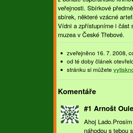
veřejnosti. Sbírkové předm
sbírek, některé vzácné art
Vídni a zpřístupníme i část
muzea v České Třebové.
zveřejněno 16. 7. 2008, c
od té doby článek otevřel
stránku si můžete
vytiskn
Komentáře
#1 Arnošt Oul
Ahoj Lado.Prosím 
náhodou s tebou s