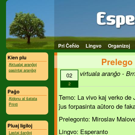
Pri Ĉeĥio
Lingvo
Organizoj
Kien plu
Prelego 
Aktualaj aranĝoj
pasintaj aranĝoj
virtuala aranĝo - Br
02
2
Paĝo
Temo: La vivo kaj verko de 
Aldonu al ŝatata
Printi
ĵus forpasinta aŭtoro de fak
Prelegonto: Miroslav Malov
Pluaj ligiloj
Lingvo: Esperanto
Lastaj ŝanĝoj