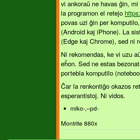
vi ankoraŭ ne havas ĝin, mi p
la programon el retejo
https
povas uzi ĝin per komputilo,
(Android kaj iPhone). La si
(Edge kaj Chrome), sed ni 
Ni rekomendas, ke vi uzu aŭ
eĥon. Sed ne estas bezonata
portebla komputilo (noteboo
Ĉar la renkontiĝo okazos re
esperantistoj. Ni vidos.
miko-,–pd-
Montrite 880x