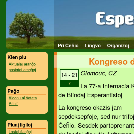
Pri Ĉeĥio
Lingvo
Organizoj
Kien plu
Kongreso d
Aktualaj aranĝoj
pasintaj aranĝoj
Olomouc, CZ
14 - 21
7
La 77-a Internacia 
Paĝo
de Blindaj Esperantistoj
Aldonu al ŝatata
Printi
La kongreso okazis jam
sepdeksepfoje, sed nur trifo
Ĉeĥio. Sesdek partoprenant
Pluaj ligiloj
Lastaj ŝanĝoj