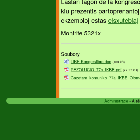
Lastan tagon de la kongreso
kiu prezentis partoprenantoj
ekzemploj estas
elsxuteblaj
Montrite 5321x
Soubory
LIBE-Kongreslibro.doc
(103 kB)
REZOLUCIO_77a_IKBE.pdf
(27.77 kB)
Gazetara_komuniko_77a_IKBE_Olomo
Administrace
- Ale