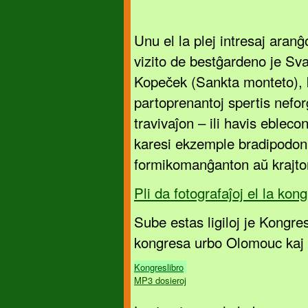
Unu el la plej intresaj aranĝo
vizito de bestĝardeno je Sva
Kopeček (Sankta monteto), 
partoprenantoj spertis nefo
travivaĵon – ili havis eblecon
karesi ekzemple bradipodon
formikomanĝanton aŭ krajto
Pli da fotografaĵoj el la kong
Sube estas ligiloj je Kongres
kongresa urbo Olomouc kaj 
Kongreslibro
MP3 dosieroj