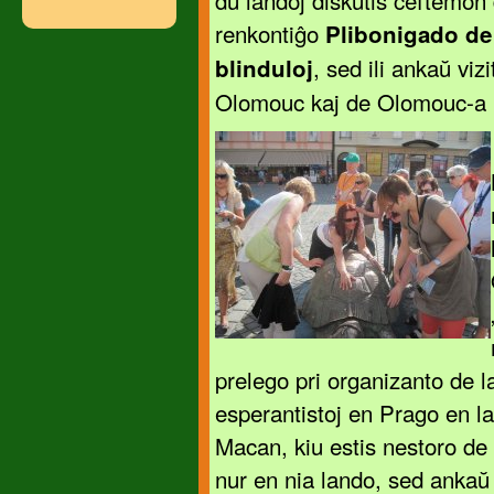
du landoj diskutis ĉeftemon
renkontiĝo
Plibonigado de 
, sed ili ankaŭ vi
blinduloj
Olomouc kaj de Olomouc-a 
prelego pri organizanto de 
esperantistoj en Prago en l
Macan, kiu estis nestoro de
nur en nia lando, sed ankaŭ