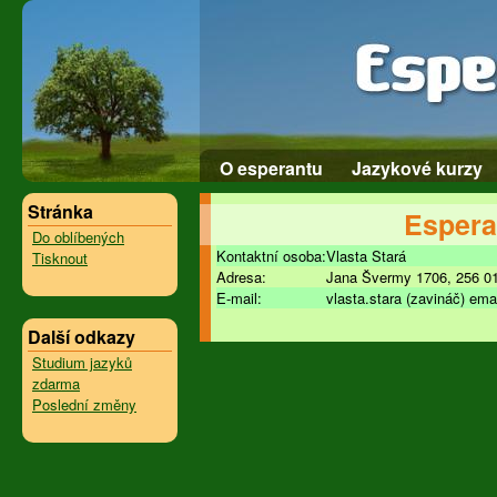
O esperantu
Jazykové kurzy
Stránka
Espera
Do oblíbených
Kontaktní osoba:
Vlasta Stará
Tisknout
Adresa:
Jana Švermy 1706, 256 0
E-mail:
vlasta.stara (zavináč) ema
Další odkazy
Studium jazyků
zdarma
Poslední změny