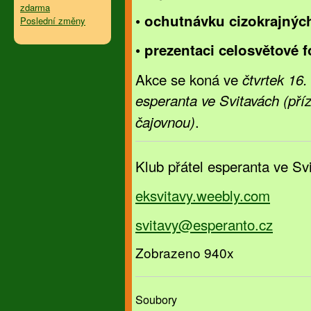
zdarma
• ochutnávku cizokrajných
Poslední změny
• prezentaci celosvětové f
Akce se koná ve
čtvrtek 16
esperanta ve Svitavách (př
.
čajovnou)
Klub přátel esperanta ve Svi
eksvitavy.wee­bly.com
svitavy@
esperanto.cz
Zobrazeno 940x
Soubory