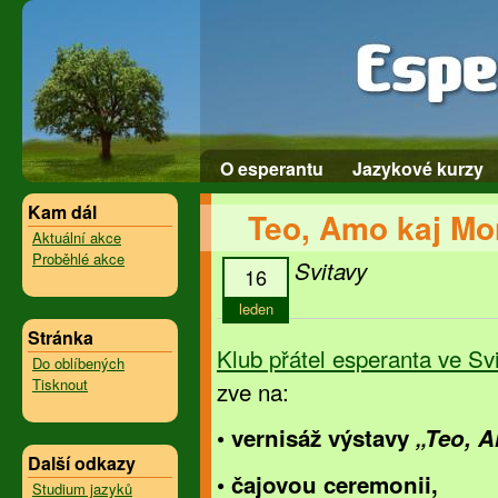
O esperantu
Jazykové kurzy
Kam dál
Teo, Amo kaj Mo
Aktuální akce
Proběhlé akce
Svitavy
16
leden
Stránka
Klub přátel esperanta ve Sv
Do oblíbených
Tisknout
zve na:
• vernisáž výstavy
„Teo, 
Další odkazy
• čajovou ceremonii,
Studium jazyků