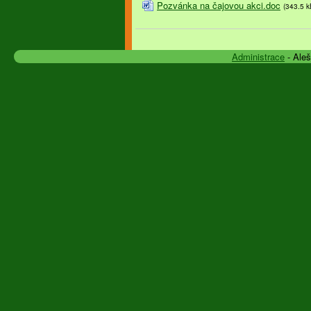
Pozvánka na čajovou akci.doc
(343.5 k
Administrace
- Ale