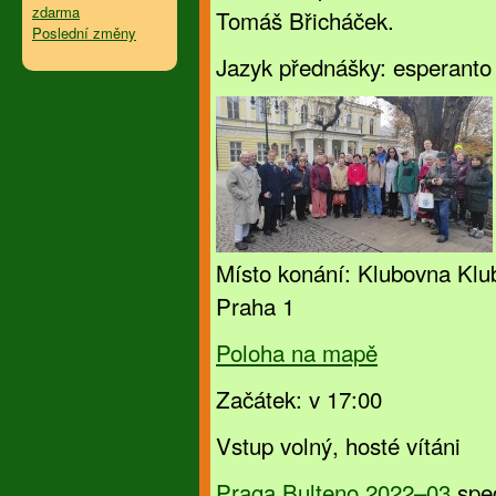
zdarma
Tomáš Břicháček.
Poslední změny
Jazyk přednášky: esperanto
Místo konání: Klubovna Klu
Praha 1
Poloha na mapě
Začátek: v 17:00
Vstup volný, hosté vítáni
Praga Bulteno 2022–03
spec