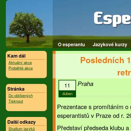
O esperantu
Jazykové kurzy
Kam dál
Posledních 1
Aktuální akce
Proběhlé akce
ret
Praha
11
Stránka
duben
Do oblíbených
Tisknout
Prezentace s promítáním o 
esperantistů v Praze od r. 2
Další odkazy
Představí předseda klubu a
Studium jazyků