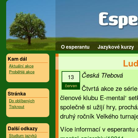
O esperantu
Jazykové kurzy
Kam dál
Lud
Aktuální akce
Proběhlé akce
Česká Třebová
13
červen
Čtvrtá akce ze série
Stránka
členové klubu E-mental‘ setk
Do oblíbených
společně si užijí hry, proch
Tisknout
druhý ročník Velkého turnaj
Více informací v esperantu 
Další odkazy
Studium jazyků