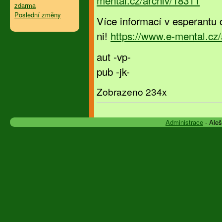
mental.cz/archiv/18311
zdarma
Poslední změny
Více informací v esperantu 
ni!
https://www.e-mental.cz
aut -vp-
pub -jk-
Zobrazeno 234x
Administrace
- Ale