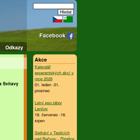
Facebook
Odkazy
Akce
Kalendář
esperantských akcí v
roce 2026
 Svitavy
01. leden -31.
prosinec
Letní esp.tábor
Lančov
19. červenec -16.
srpen
Setkání v Teplicích
nad Bečvou - Zbrašov