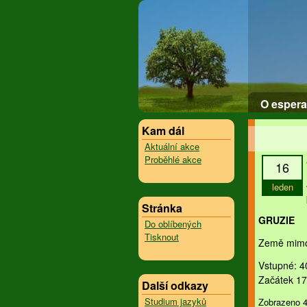
O espera
Kam dál
Aktuální akce
Proběhlé akce
16
leden
Stránka
GRUZIE
Do oblíbených
Tisknout
Země mimoř
Vstupné: 4
Začátek 17
Další odkazy
Studium jazyků
Zobrazeno 