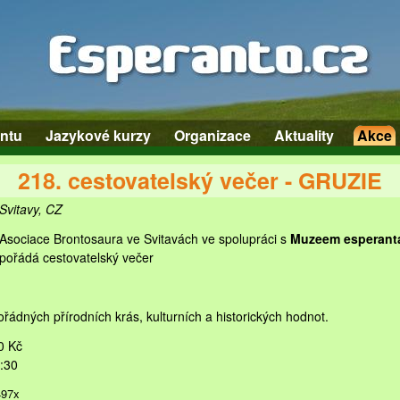
ntu
Jazykové kurzy
Organizace
Aktuality
Akce
218. cestovatelský večer - GRUZIE
Svitavy, CZ
Asociace Brontosaura ve Svitavách ve spolupráci s
Muzeem esperanta
pořádá cestovatelský večer
ádných přírodních krás, kulturních a historických hodnot.
0 Kč
:30
497x