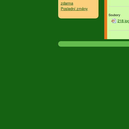
zdarma
Poslední změny
Soubory
218.jp