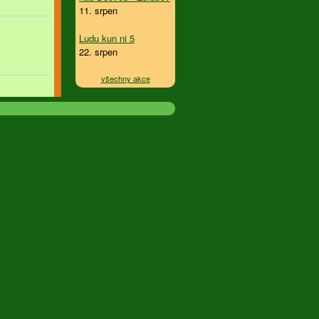
11. srpen
Ludu kun ni 5
22. srpen
všechny akce