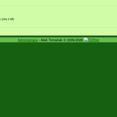
g
(246.3 kB)
Administrace
- Aleš Tomeček © 2009-2026