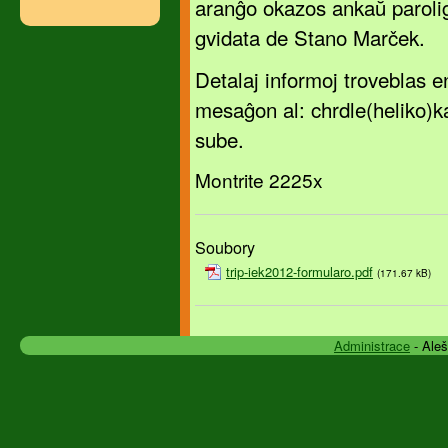
aranĝo okazos ankaŭ paroli
gvidata de Stano Marček.
Detalaj informoj troveblas 
mesaĝon al: chrdle(heliko)ka
sube.
Montrite 2225x
Soubory
trip-iek2012-formularo.pdf
(171.67 kB)
Administrace
- Ale