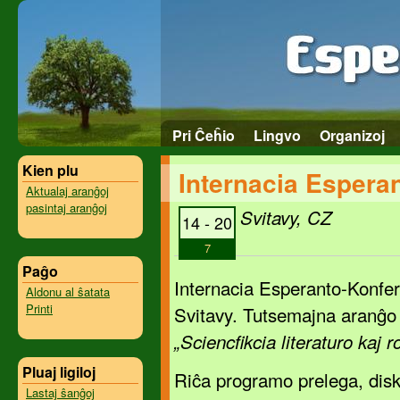
Pri Ĉeĥio
Lingvo
Organizoj
Kien plu
Internacia Espera
Aktualaj aranĝoj
pasintaj aranĝoj
Svitavy, CZ
14 - 20
7
Paĝo
Internacia Esperanto-Konfe
Aldonu al ŝatata
Printi
Svitavy. Tutsemajna aranĝo
„Sciencfikcia literaturo kaj r
Pluaj ligiloj
Riĉa programo prelega, disk
Lastaj ŝanĝoj