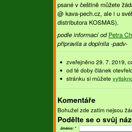
psané v češtině můžete žád
@ kava-pech.cz, ale i u své
distributora KOSMAS).
Petra Ch
podle informací od
připravila a doplnila -padv-
zveřejněno 29. 7. 2019, co
od té doby článek otevřel
stránku si můžete
vytiskn
Komentáře
Bohužel zde zatím nejsou žá
Podělte se o svůj náz
Jméno:
*