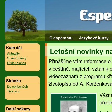
O esperantu
Jazykové kurzy
Kam dál
Letošní novinky n
Aktuality
Starší články
Přinášíme vám informace o 
Přidat článek
v češtině, majících vztah k
videozáznam z programu k
Stránka
životopisu od A. Korženkova
Do oblíbených
Tisknout
Význ
před
Další odkazy