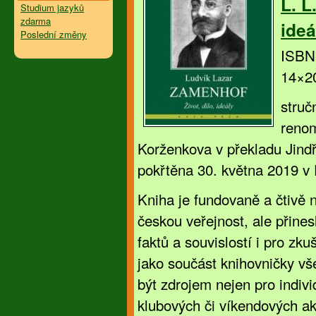
L. L
Studium jazyků
zdarma
ideá
Poslední změny
ISBN
14×2
struč
renom
Korženkova v překladu Jindř
pokřtěna 30. května 2019 v 
Kniha je fundovaně a čtivě n
českou veřejnost, ale přine
faktů a souvislostí i pro zk
jako součást knihovničky 
být zdrojem nejen pro indivi
klubových či víkendových a