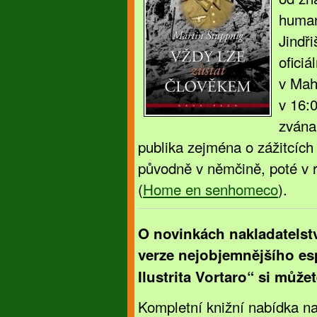
human
Jindř
oficiá
v Mah
v 16:
zvána 
publika zejména o zážitcích 
původně v němčině, poté v r
(
Home en senhomeco
).
O novinkách nakladatelstv
verze nejobjemnějšího es
Ilustrita Vortaro“ si může
Kompletní knižní nabídka nak