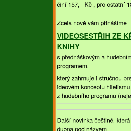
činí 157,– Kč , pro ostatní 
Zcela nově vám přinášíme
VIDEOSESTŘIH ZE K
KNIHY
s přednáškovým a hudební
programem.
který zahrnuje i stručnou p
ideovém konceptu hilelism
z hudebního programu (nejen 
Další novinka češtině, kter
dubna pod názvem