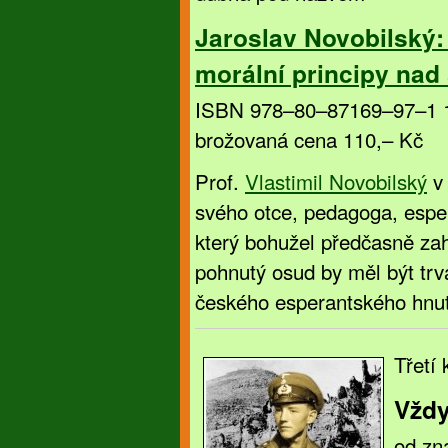
Jaroslav Novobilský: 
morální principy nad 
ISBN 978–80–87169–97–1 1
brožovaná cena 110,– Kč
Prof.
Vlastimil Novobilský
v 
svého otce, pedagoga, espera
který bohužel předčasně zah
pohnutý osud by měl být trva
českého esperantského hnu­t
Třetí 
Vždy
od zn