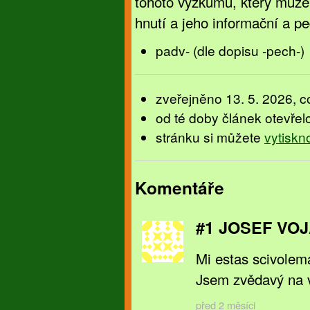
tohoto výzkumu, který může
hnutí a jeho informační a pe
padv- (dle dopisu -pech-)
zveřejněno 13. 5. 2026, c
od té doby článek otevřel
stránku si můžete
vytiskn
Komentáře
#1 JOSEF VO
Mi estas scivolema
Jsem zvědavý na 
před 2 měsíci