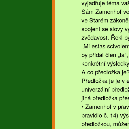
vyjadřuje téma vaš
Sám Zamenhof ve 
ve Starém zákoně)
spojení se slovy v
zvědavost. Řekl by
„Mi estas scivolem
by přidal člen „la
konkrétní výsledky
A co předložka je
Předložka je je v e
univerzální předl
jiná předložka pře
• Zamenhof v prav
pravidlo č. 14) vý
předložkou, můžem