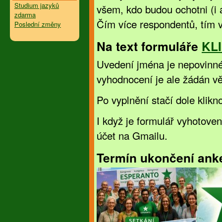
Studium jazyků
všem, kdo budou ochotni (i 
zdarma
Čím více respondentů, tím 
Poslední změny
Na text formuláře
KL
Uvedení jména je nepovinné
vyhodnocení je ale žádán vě
Po vyplnění stačí dole klikn
I když je formulář vyhotov
účet na Gmailu.
Termín ukončení anke