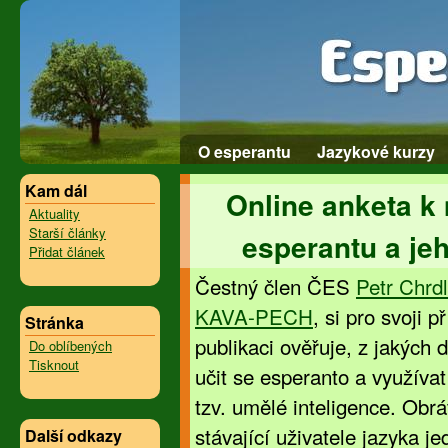
O esperantu
Jazykové kurzy
Kam dál
Online anketa k 
Aktuality
Starší články
esperantu a je
Přidat článek
Čestný člen ČES
Petr Chrd
KAVA-PECH
, si pro svoji 
Stránka
publikaci ověřuje, z jakých 
Do oblíbených
Tisknout
učit se esperanto a využíva
tzv. umělé inteligence. Obrá
stávající uživatele jazyka 
Další odkazy