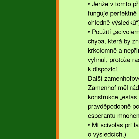
• Jenže v tomto př
funguje perfektně
ohledně výsledků“
• Použití „scivole
chyba, která by zn
krkolomně a nepři
vyhnul, protože ra
k dispozici.
Další zamenhofovs
Zamenhof měl rád 
konstrukce „estas
pravděpodobně pou
esperantu mnohem 
• Mi scivolas pri l
o výsledcích.)