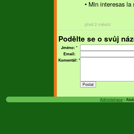
• Min interesas la 
před 2 měsíci
Podělte se o svůj náz
Jméno:
*
Email:
Komentář:
*
Administrace
- Ale