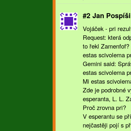
#2 Jan Pospíši
Vojáček - pri rezul
Request: která od
to řekl Zamenfof? 
estas scivolema pri
Gemini said: Správ
estas scivolema pr
Mi estas scivolema 
Zde je podrobné vy
esperanta, L. L. Z
Proč zrovna pri?
V esperantu se př
nejčastěji pojí s p