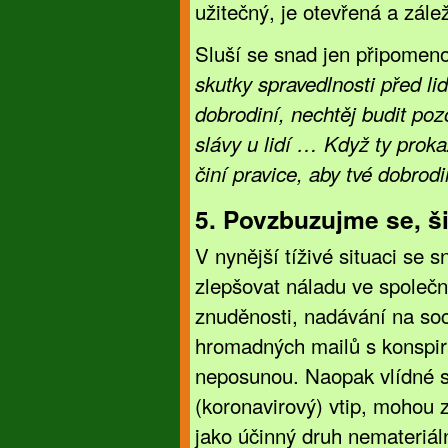
užitečný, je otevřená a zál
Sluší se snad jen připomeno
skutky spravedlnosti před l
dobrodiní, nechtěj budit poz
slávy u lidí … Když ty prokaz
činí pravice, aby tvé dobrod
5. Povzbuzujme se, š
V nynější tíživé situaci se
zlepšovat náladu ve společn
znuděnosti, nadávání na soci
hromadných mailů s konspir
neposunou. Naopak vlídné s
(koronavirový) vtip, mohou z
jako účinný druh nemateriál