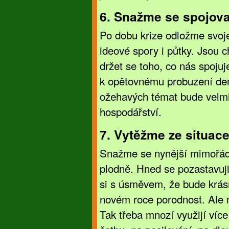
6. Snažme se spojova
Po dobu krize odložme svoje
ideové spory i půtky. Jsou c
držet se toho, co nás spoju
k opětovnému probuzení de
ožehavých témat bude velmi
hospodářství.
7. Vytěžme ze situace
Snažme se nynější mimořádn
plodně. Hned se pozastavuj
si s úsměvem, že bude krás
novém roce porodnost. Ale m
Tak třeba mnozí využijí ví