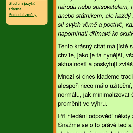
Studium jazyků
národu nebo spisovatelem, 
zdarma
anebo státníkem, ale každý
Poslední změny
sil svých věrně a poctivě, k
napomínati dřímavé ke skutk
Tento krásný citát má jistě 
chvíle, jako je ta nynější, 
aktuálnosti a poskytují zvláš
Mnozí si dnes klademe trad
alespoň něco málo užiteční,
normálu, jak minimalizovat š
proměnit ve výhru.
Při hledání odpovědi někdy 
Snažme se o to právě teď a