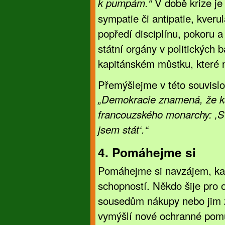
V době krize je 
k pumpám.“
sympatie či antipatie, kverul
popředí disciplínu, pokoru a
státní orgány v politických 
kapitánském můstku, které 
Přemýšlejme v této souvislo
„Demokracie znamená, že k
francouzského monarchy: ‚Stá
jsem stát‘.“
4. Pomáhejme si
Pomáhejme si navzájem, ka
schopností. Někdo šije pro 
sousedům nákupy nebo jim 
vymýšlí nové ochranné pomů