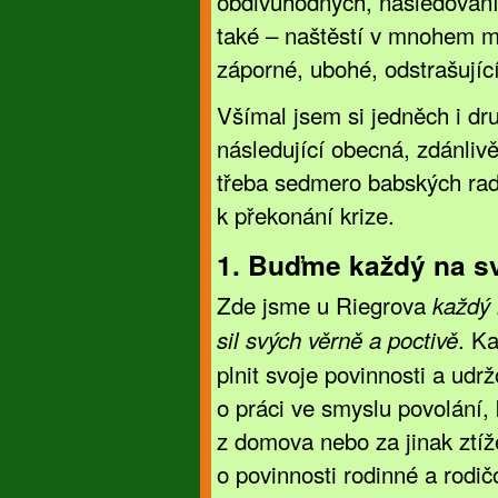
obdivuhodných, následován
také – naštěstí v mnohem m
záporné, ubohé, odstrašující
Všímal jsem si jedněch i dru
následující obecná, zdánliv
třeba sedmero babských rad 
k překonání krize.
1. Buďme každý na s
Zde jsme u Riegrova
každý 
. Ka
sil svých věrně a poctivě
plnit svoje povinnosti a udr
o práci ve smyslu povolání,
z domova nebo za jinak ztí
o povinnosti rodinné a rodič