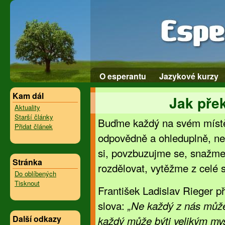
O esperantu
Jazykové kurzy
Kam dál
Jak pře
Aktuality
Starší články
Buďme každý na svém míst
Přidat článek
odpovědně a ohleduplně, n
si, povzbuzujme se, snažme
Stránka
rozdělovat, vytěžme z celé s
Do oblíbených
Tisknout
František Ladislav Rieger p
slova:
„Ne každý z nás může
Další odkazy
každý může býti velikým my