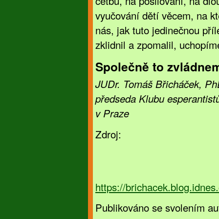
četbu, na posilování, na dl
vyučování dětí věcem, na kte
nás, jak tuto jedinečnou příl
zklidnil a zpomalil, uchopím
Společně to zvládne
JUDr. Tomáš Břicháček, Ph
předseda Klubu esperantist
v Praze
Zdroj:
https://brichacek.blog.idne
Publikováno se svolením au