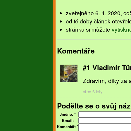
zveřejněno 6. 4. 2020, což
od té doby článek otevřel
stránku si můžete
vytiskn
Komentáře
#1 Vladimír Tü
Zdravím, díky za s
před 6 lety
Podělte se o svůj náz
Jméno:
*
Email:
Komentář:
*