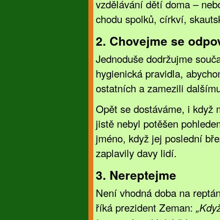
vzdělávání dětí doma – nebo
chodu spolků, církví, skauts
2. Chovejme se odpo
Jednoduše dodržujme souča
hygienická pravidla, abychom
ostatních a zamezili dalšímu
Opět se dostáváme, i když 
jistě nebyl potěšen pohlede
jméno, když jej poslední bř
zaplavily davy lidí.
3. Nereptejme
Není vhodná doba na reptání 
říká prezident Zeman:
„Když